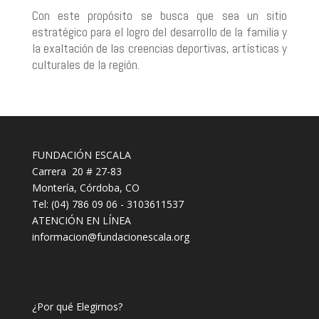
Con este propósito se busca que sea un sitio
estratégico para el logro del desarrollo de la familia y
la exaltación de las creencias deportivas, artísticas y
culturales de la región.
FUNDACIÓN ESCALA
Carrera 20 # 27-83
Montería, Córdoba, CO
Tel: (04) 786 09 06 - 3103611537
ATENCIÓN EN LÍNEA
informacion@fundacionescala.org
¿Por qué Elegirnos?